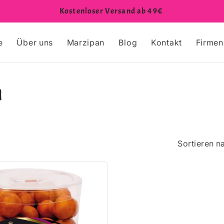
Kostenloser Versand ab 49€
e
Über uns
Marzipan
Blog
Kontakt
Firme
n
Sortieren n