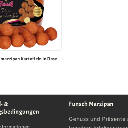
lmarzipan Kartoffeln in Dose
r
- &
Funsch Marzipan
gsbedingungen
Genuss und Präsente 
nformationen
feinstem Edelmarzipan