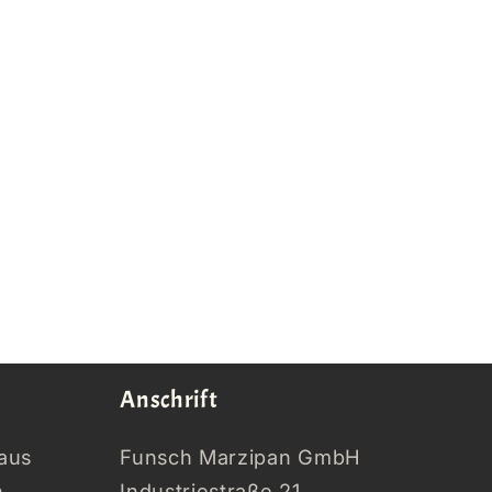
Anschrift
aus
Funsch Marzipan GmbH
.
Industriestraße 21