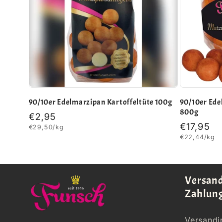
o
r
i
e
90/10er Edelmarzipan Kartoffeltüte 100g
90/10er Ede
800g
Normaler
€2,95
Normale
€17,95
Grundpreis
€29,50/kg
Preis
:
Grundpreis
€22,44/kg
Preis
Versand
Zahlun
Versandi