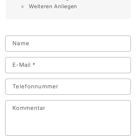
Weiteren Anliegen
K
Name
o
n
E-Mail
*
t
a
k
Telefonnummer
t
f
Kommentar
o
r
m